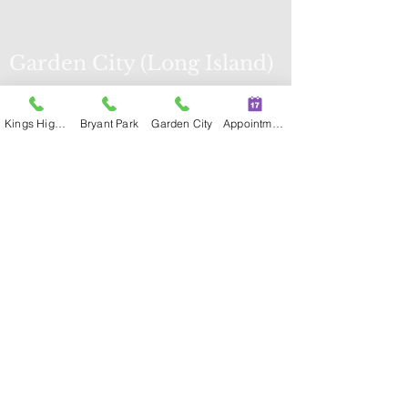
Garden City (Long Island)
623 Stewart Ave, Suite 100, Garden
City, NY 11530
Kings Highway
Bryant Park
Garden City
Appointment
Tel:
(516) 464-6888
Fax:
(516) 464-
6890
Mon, Tue, Wed, Fri, Sat: 9:30 am - 6:00
pm
Bryant Park
39 W 38th St, Suite 3W, New York, NY
10018
Tel:
(212) 386-7816
Fax:
(212) 386-
77
17