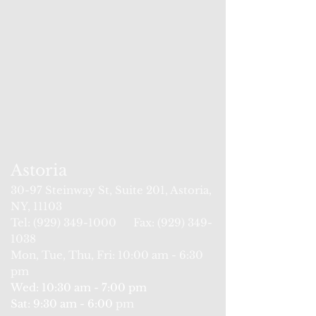
Astoria
30-97
Steinway St
, Suite 201, Astoria,
NY, 11103
Tel: (929) 34
9-1000 Fax:
(929) 349-
1038
Mon, Tue, Thu, Fri: 10:00 am - 6:30
pm
Wed:
10:
30 am - 7:00 pm
Sat: 9:30 am - 6:00
pm