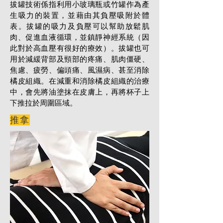
拔罐技術係指利用小玻璃瓶或竹罐作為產
生吸力的裝置，並藉由其負壓吸附於體
表。拔罐的吸力及負壓可以幫助放鬆肌
肉、促進血液循環，並鎮靜神經系統（因
此對於高血壓有很好的療效）。拔罐也可
用於減緩背部及頸部的疼痛、肌肉僵硬、
焦慮、疲勞、偏頭痛、風濕病、甚至消除
橘皮組織。在減重和消除橘皮組織的治療
中，會先將油塗抹在皮膚上，再將杯子上
下推拉於周圍區域。
推拿