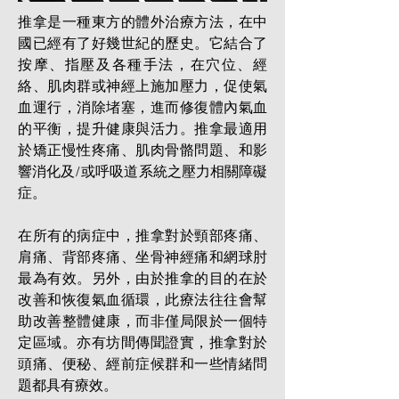
推拿是一種東方的體外治療方法，在中
國已經有了好幾世紀的歷史。它結合了
按摩、指壓及各種手法，在穴位、經
絡、肌肉群或神經上施加壓力，促使氣
血運行，消除堵塞，進而修復體內氣血
的平衡，提升健康與活力。推拿最適用
於矯正慢性疼痛、肌肉骨骼問題、和影
響消化及/或呼吸道系統之壓力相關障礙
症。
在所有的病症中，推拿對於頸部疼痛、
肩痛、背部疼痛、坐骨神經痛和網球肘
最為有效。另外，由於推拿的目的在於
改善和恢復氣血循環，此療法往往會幫
助改善整體健康，而非僅局限於一個特
定區域。亦有坊間傳聞證實，推拿對於
頭痛、便秘、經前症候群和一些情緒問
題都具有療效。